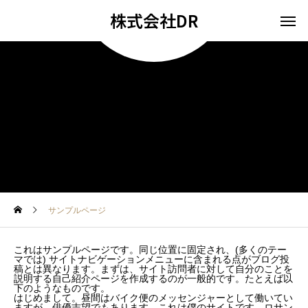
株式会社DR
サンプルページ
これはサンプルページです。同じ位置に固定され、(多くのテー
マでは) サイトナビゲーションメニューに含まれる点がブログ投
稿とは異なります。まずは、サイト訪問者に対して自分のことを
説明する自己紹介ページを作成するのが一般的です。たとえば以
下のようなものです。
はじめまして。昼間はバイク便のメッセンジャーとして働いてい
ますが、俳優志望でもあります。これは僕のサイトです。ロサン