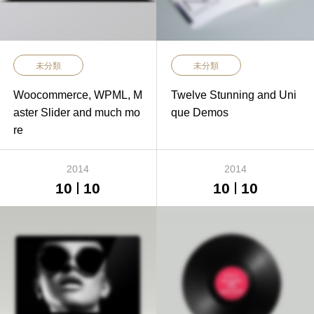
未分類
未分類
Woocommerce, WPML, M
Twelve Stunning and Uni
aster Slider and much mo
que Demos
re
2014
2014
10
10
10
10