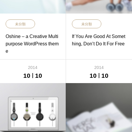
未分類
未分類
Oshine – a Creative Multi
If You Are Good At Somet
purpose WordPress them
hing, Don’t Do It For Free
e
2014
2014
10
10
10
10