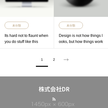
未分類
未分類
Its hard not to flaunt when
Design is not how things l
you do stuff like this
ooks, but how things work
1
2
株式会社DR